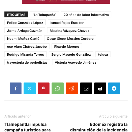
ETIQUETAS
“La Toluqueña”
20 años de labor informativa
Felipe González López
Ismael Rojas Escobar
Jaime Arriaga Guzmán
Macrina Vázquez Chávez
Noemí Muñoz Cantú
Oscar Glenn Morales Cordero
osé Alam Chávez Jacobo
Ricardo Moreno
Rodrigo Miranda Torres
Sergio Macedo González
toluca
trayectoria de periodistas
Victoria Acevedo Jiménez
Artículo anterior
Artículo siguiente
Tlalnepantla impulsa
Edoméx registra la
campaña turística para
disminución de la incidencia