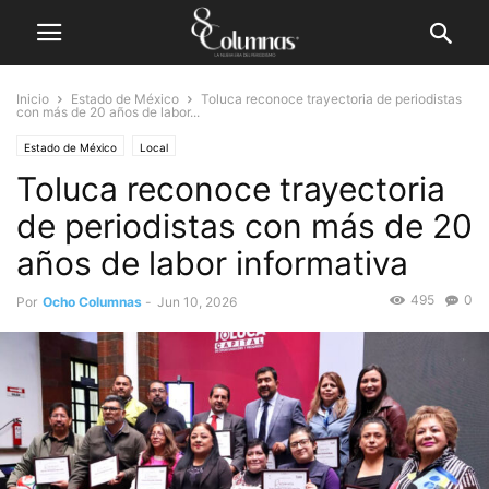
Inicio
Estado de México
Toluca reconoce trayectoria de periodistas
con más de 20 años de labor...
Estado de México
Local
Toluca reconoce trayectoria
de periodistas con más de 20
años de labor informativa
495
0
Por
Ocho Columnas
-
Jun 10, 2026