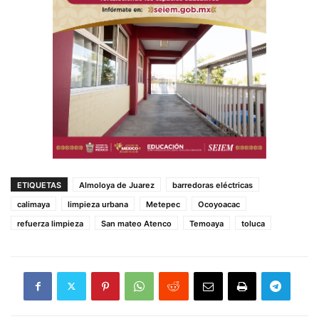
ETIQUETAS
Almoloya de Juarez
barredoras eléctricas
calimaya
limpieza urbana
Metepec
Ocoyoacac
refuerza limpieza
San mateo Atenco
Temoaya
toluca