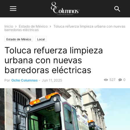
Inicio
Estado de México
Toluca refuerza limpieza urbana con nuevas
barredoras eléctricas
Estado de México
Local
Toluca refuerza limpieza
urbana con nuevas
barredoras eléctricas
527
0
Por
Ocho Columnas
-
Jun 11, 2025