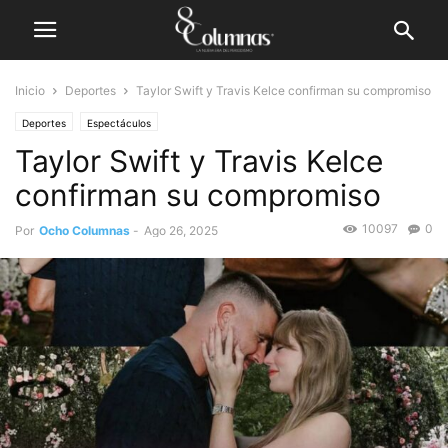
Inicio
Deportes
Taylor Swift y Travis Kelce confirman su compromiso
Deportes
Espectáculos
Taylor Swift y Travis Kelce
confirman su compromiso
10097
0
Por
Ocho Columnas
-
Ago 26, 2025