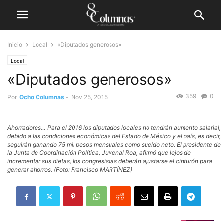
Inicio
Local
«Diputados generosos»
Local
«Diputados generosos»
359
0
Por
Ocho Columnas
-
Nov 25, 2015
Ahorradores… Para el 2016 los diputados locales no tendrán aumento salarial,
debido a las condiciones económicas del Estado de México y el país, es decir,
seguirán ganando 75 mil pesos mensuales como sueldo neto. El presidente de
la Junta de Coordinación Política, Juvenal Roa, afirmó que lejos de
incrementar sus dietas, los congresistas deberán ajustarse el cinturón para
generar ahorros. (Foto: Francisco MARTÍNEZ)