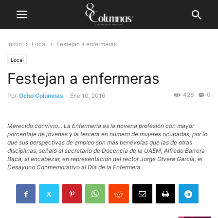
Inicio
Local
Festejan a enfermeras
Local
Festejan a enfermeras
428
0
Por
Ocho Columnas
-
Ene 10, 2016
Merecido convivio... La Enfermería es la novena profesión con mayor
porcentaje de jóvenes y la tercera en número de mujeres ocupadas, por lo
que sus perspectivas de empleo son más benévolas que las de otras
disciplinas, señaló el secretario de Docencia de la UAEM, Alfredo Barrera
Baca, al encabezar, en representación del rector Jorge Olvera García, el
Desayuno Conmemorativo al Día de la Enfermera.