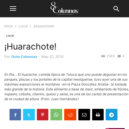
Inicio
Local
¡Huarachote!
Local
¡Huarachote!
2145
0
Por
Ocho Columnas
-
May 22, 2016
En fila… El huarache, comida típica de Toluca que uno puede degustar en los
parques, plazas y los portales de la capital mexiquense, tuvo ayer una de sus
máximas exposiciones al montarse -en la Plaza González Arratia- la tostada
más grande de la historia. Este alimento a base de maíz, embarrado de frijoles,
nopales, cebolla, cilantro, queso y salsa, es una de las cartas de presentación
de la ciudad de altura. (Foto: Juan Hernández)