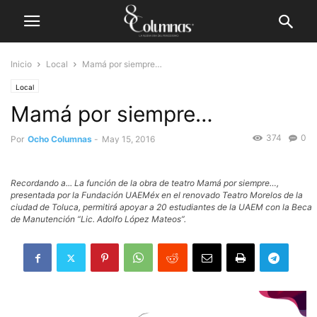
Inicio
Local
Mamá por siempre…
Local
Mamá por siempre…
374
0
Por
Ocho Columnas
-
May 15, 2016
Recordando a... La función de la obra de teatro Mamá por siempre…,
presentada por la Fundación UAEMéx en el renovado Teatro Morelos de la
ciudad de Toluca, permitirá apoyar a 20 estudiantes de la UAEM con la Beca
de Manutención “Lic. Adolfo López Mateos”.