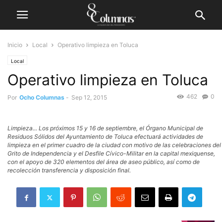
Inicio
Local
Operativo limpieza en Toluca
Local
Operativo limpieza en Toluca
462
0
Por
Ocho Columnas
-
Sep 12, 2015
Limpieza... Los próximos 15 y 16 de septiembre, el Órgano Municipal de
Residuos Sólidos del Ayuntamiento de Toluca efectuará actividades de
limpieza en el primer cuadro de la ciudad con motivo de las celebraciones del
Grito de Independencia y el Desfile Cívico-Militar en la capital mexiquense,
con el apoyo de 320 elementos del área de aseo público, así como de
recolección transferencia y disposición final.