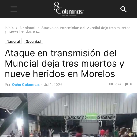
Inicio
Nacional
Ataque en transmisión del Mundial deja tres muertos
y nueve heridos en...
Nacional
Seguridad
Ataque en transmisión del
Mundial deja tres muertos y
nueve heridos en Morelos
374
0
Por
Ocho Columnas
-
Jul 1, 2026