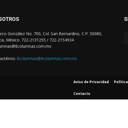
SOTROS
S
arco González No. 700, Col. San Bernardino, C.P. 50080,
ca, México. 722-2131255 / 722-2154934
lumnas@8columnas.com.mx
acténos:
8columnas@8columnas.com.mx
Aviso de Privacidad
Polític
Contacto