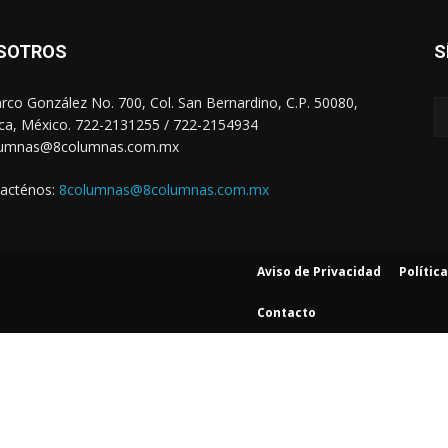
SOTROS
S
arco González No. 700, Col. San Bernardino, C.P. 50080,
ca, México. 722-2131255 / 722-2154934
lumnas@8columnas.com.mx
acténos:
8columnas@8columnas.com.mx
Aviso de Privacidad
Polític
Contacto