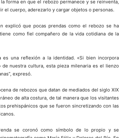
ó la forma en que el rebozo permanece y se reinventa,
ir el cuerpo, aderezarlo y cargar objetos o personas.
en explicó que pocas prendas como el rebozo se ha
tiene como fiel compañero de la vida cotidiana de la
 es una reflexión a la identidad. «Si bien incorpora
de nuestra cultura, esta pieza milenaria es el lienzo
anas”, expresó.
docena de rebozos que datan de mediados del siglo XIX
áneo de alta costura, de tal manera que los visitantes
tos prehispánicos que se fueron sincretizando con las
icanos.
prenda se coronó como símbolo de lo propio y se
cinematografía como María Félix y Dolores del Río. En