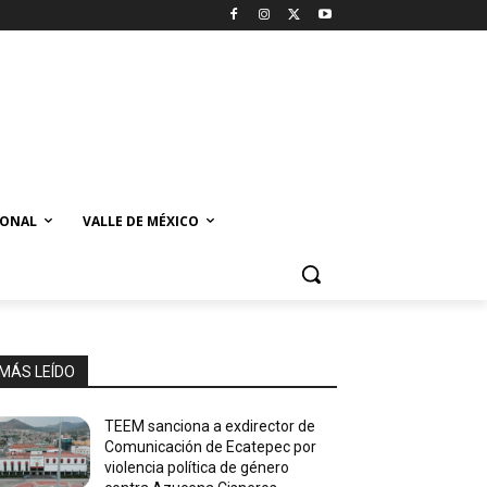
IONAL
VALLE DE MÉXICO
MÁS LEÍDO
TEEM sanciona a exdirector de
Comunicación de Ecatepec por
violencia política de género