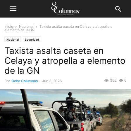
Inicio
Nacional
Taxista asalta caseta en Celaya y atropella a
elemento de la GN
Nacional
Seguridad
Taxista asalta caseta en
Celaya y atropella a elemento
de la GN
386
0
Por
Ocho Columnas
-
Jun 3, 2026