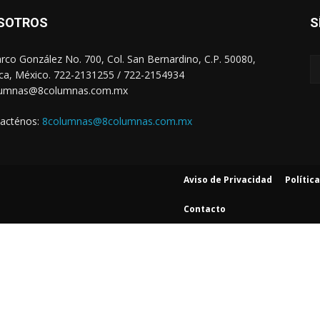
SOTROS
S
arco González No. 700, Col. San Bernardino, C.P. 50080,
ca, México. 722-2131255 / 722-2154934
lumnas@8columnas.com.mx
acténos:
8columnas@8columnas.com.mx
Aviso de Privacidad
Polític
Contacto