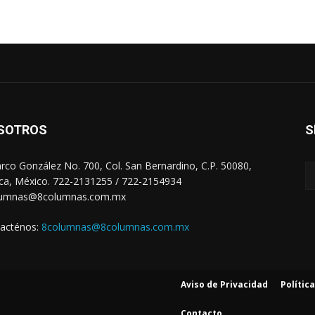
SOTROS
S
arco González No. 700, Col. San Bernardino, C.P. 50080,
ca, México. 722-2131255 / 722-2154934
lumnas@8columnas.com.mx
acténos:
8columnas@8columnas.com.mx
Aviso de Privacidad
Polític
Contacto