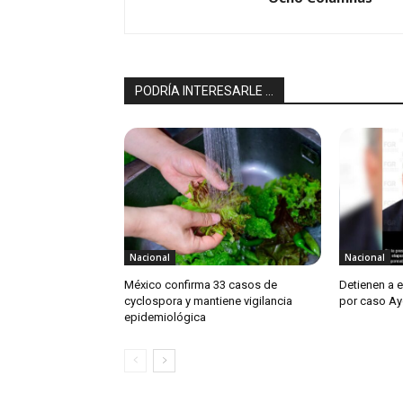
PODRÍA INTERESARLE ...
Nacional
Nacional
México confirma 33 casos de
Detienen a 
cyclospora y mantiene vigilancia
por caso Ay
epidemiológica