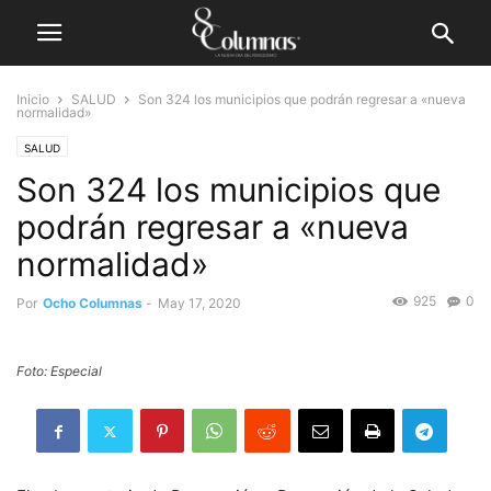
Inicio
SALUD
Son 324 los municipios que podrán regresar a «nueva
normalidad»
SALUD
Son 324 los municipios que
podrán regresar a «nueva
normalidad»
925
0
Por
Ocho Columnas
-
May 17, 2020
Foto: Especial