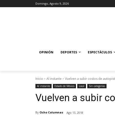
Domingo, Agosto 9, 2026
OPINIÓN
DEPORTES
ESPECTÁCULOS
Inicio
Al instante
Vuelven a subir costos de autopis
Al instante
Estado de México
Local
Sin categorías
Vuelven a subir c
By
Ocho Columnas
Ago 13, 2018