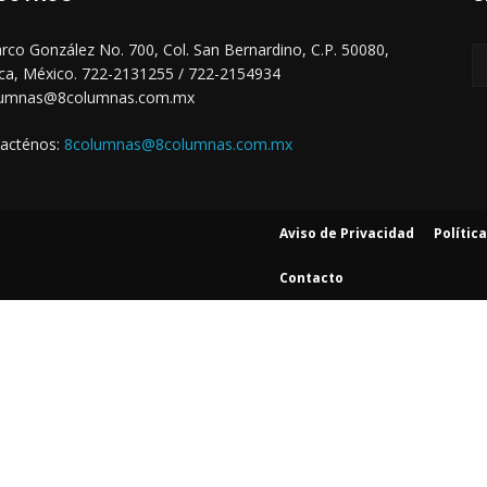
arco González No. 700, Col. San Bernardino, C.P. 50080,
ca, México. 722-2131255 / 722-2154934
lumnas@8columnas.com.mx
acténos:
8columnas@8columnas.com.mx
Aviso de Privacidad
Polític
Contacto