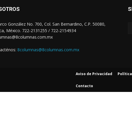
SOTROS
S
arco González No. 700, Col. San Bernardino, C.P. 50080,
ca, México. 722-2131255 / 722-2154934
lumnas@8columnas.com.mx
acténos:
8columnas@8columnas.com.mx
Aviso de Privacidad
Polític
Contacto