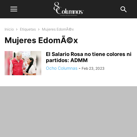
Inicio
Etiquetas
Mujeres EdomÃ©x
Mujeres EdomÃ©x
El Salario Rosa no tiene colores ni
partidos: ADMM
Ocho Columnas
-
Feb 23, 2023