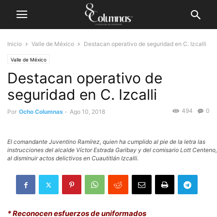
Inicio
Valle de México
Destacan operativo de seguridad en C. Izcalli
Valle de México
Destacan operativo de
seguridad en C. Izcalli
494
0
Por
Ocho Columnas
-
Ago 10, 2018
El comandante Juventino Ramírez, quien ha cumplido al pie de la letra las
instrucciones del alcalde Víctor Estrada Garibay y del comisario Lott Centeno,
al disminuir actos delictivos en Cuautitlán Izcalli.
* Reconocen esfuerzos de uniformados