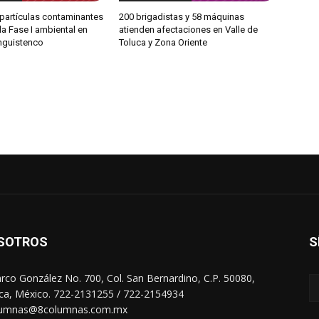
partículas contaminantes
200 brigadistas y 58 máquinas
 la Fase I ambiental en
atienden afectaciones en Valle de
anguistenco
Toluca y Zona Oriente
SOTROS
S
arco González No. 700, Col. San Bernardino, C.P. 50080,
ca, México. 722-2131255 / 722-2154934
lumnas@8columnas.com.mx