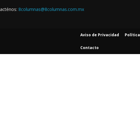
acténos:
8columnas@8columnas.com.mx
Aviso de Privacidad
Polític
Contacto