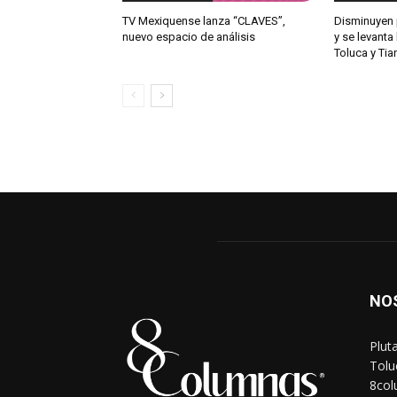
TV Mexiquense lanza “CLAVES”,
Disminuyen 
nuevo espacio de análisis
y se levanta
Toluca y Ti
NO
Plut
Tolu
8co