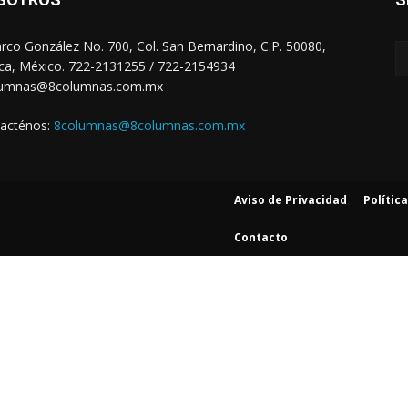
arco González No. 700, Col. San Bernardino, C.P. 50080,
ca, México. 722-2131255 / 722-2154934
lumnas@8columnas.com.mx
acténos:
8columnas@8columnas.com.mx
Aviso de Privacidad
Polític
Contacto