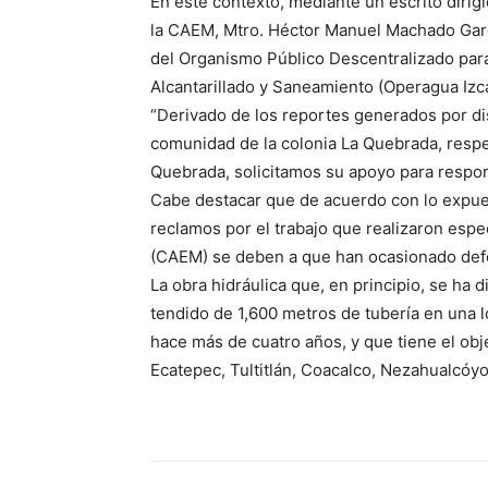
En este contexto, mediante un escrito dirigi
la CAEM, Mtro. Héctor Manuel Machado Garc
del Organismo Público Descentralizado para
Alcantarillado y Saneamiento (Operagua Izcal
“Derivado de los reportes generados por di
comunidad de la colonia La Quebrada, respe
Quebrada, solicitamos su apoyo para respond
Cabe destacar que de acuerdo con lo expues
reclamos por el trabajo que realizaron espe
(CAEM) se deben a que han ocasionado def
La obra hidráulica que, en principio, se ha 
tendido de 1,600 metros de tubería en una l
hace más de cuatro años, y que tiene el obje
Ecatepec, Tultitlán, Coacalco, Nezahualcóyotl