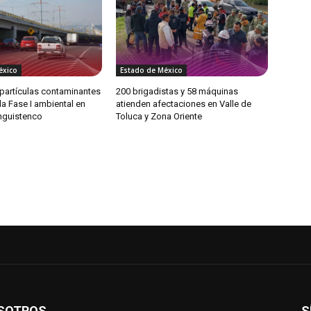
éxico
Estado de México
partículas contaminantes
200 brigadistas y 58 máquinas
 la Fase I ambiental en
atienden afectaciones en Valle de
anguistenco
Toluca y Zona Oriente
SOTROS
S