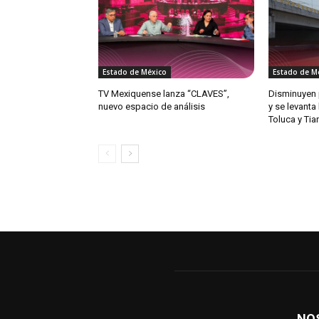
Estado de México
Estado de M
TV Mexiquense lanza “CLAVES”,
Disminuyen 
nuevo espacio de análisis
y se levanta
Toluca y Ti
NO