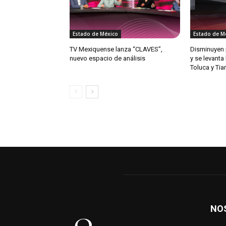
Estado de México
Estado de M
TV Mexiquense lanza “CLAVES”,
Disminuyen 
nuevo espacio de análisis
y se levanta
Toluca y Ti
NO