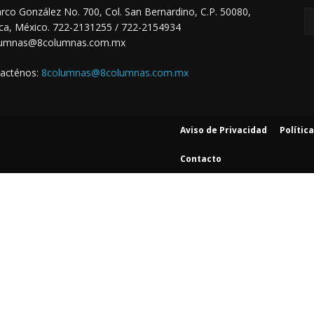
arco González No. 700, Col. San Bernardino, C.P. 50080,
ca, México. 722-2131255 / 722-2154934
lumnas@8columnas.com.mx
acténos:
8columnas@8columnas.com.mx
Aviso de Privacidad
Polític
Contacto