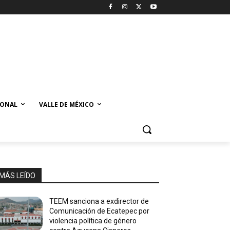
IONAL
VALLE DE MÉXICO
MÁS LEÍDO
TEEM sanciona a exdirector de
Comunicación de Ecatepec por
violencia política de género