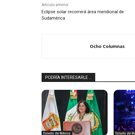
Artículo anterior
Eclipse solar recorrerá área meridional de
Sudamérica
Ocho Columnas
PODRÍA INTERESARLE ...
Estado de México
Estado de M