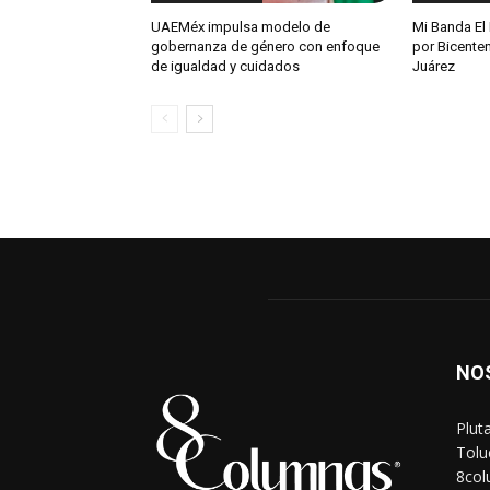
UAEMéx impulsa modelo de
Mi Banda El
gobernanza de género con enfoque
por Bicente
de igualdad y cuidados
Juárez
NO
Plut
Tolu
8co