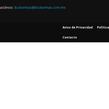
acténos:
8columnas@8columnas.com.mx
Aviso de Privacidad
Polític
Contacto