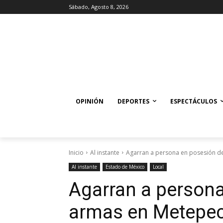
Sábado, Agosto 8, 2026
OPINIÓN
DEPORTES
ESPECTÁCULOS
Inicio
Al instante
Agarran a persona en posesión d
Al instante
Estado de México
Local
Agarran a person
armas en Metepe