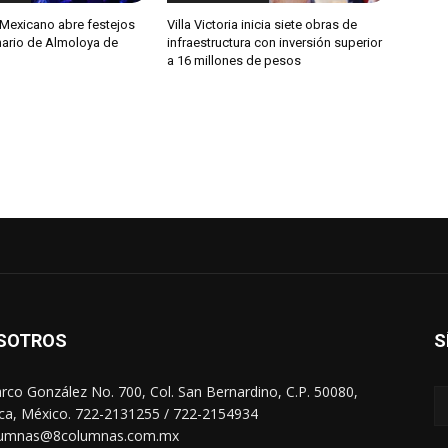
 Mexicano abre festejos
Villa Victoria inicia siete obras de
nario de Almoloya de
infraestructura con inversión superior
a 16 millones de pesos
SOTROS
S
arco González No. 700, Col. San Bernardino, C.P. 50080,
ca, México. 722-2131255 / 722-2154934
lumnas@8columnas.com.mx