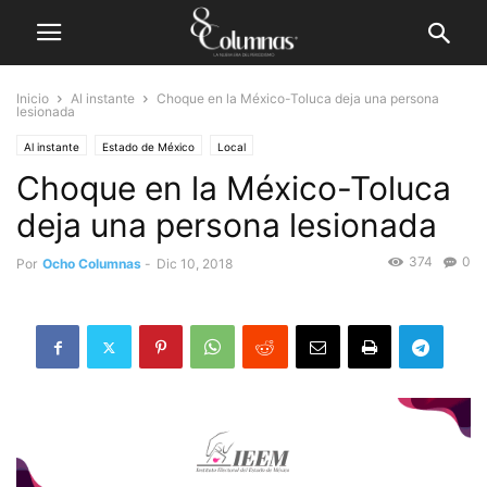
Inicio
Al instante
Choque en la México-Toluca deja una persona
lesionada
Al instante
Estado de México
Local
Choque en la México-Toluca
deja una persona lesionada
374
0
Por
Ocho Columnas
-
Dic 10, 2018