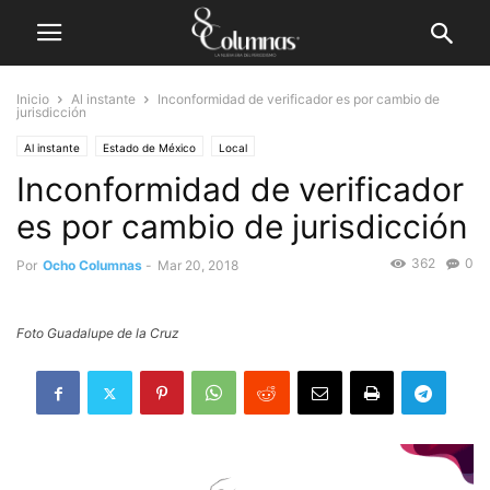
Inicio
Al instante
Inconformidad de verificador es por cambio de
jurisdicción
Al instante
Estado de México
Local
Inconformidad de verificador
es por cambio de jurisdicción
362
0
Por
Ocho Columnas
-
Mar 20, 2018
Foto Guadalupe de la Cruz