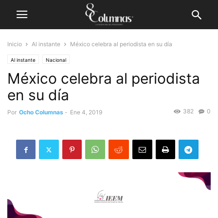
Inicio
Al instante
México celebra al periodista en su día
Al instante
Nacional
México celebra al periodista
en su día
382
0
Por
Ocho Columnas
-
Ene 4, 2019