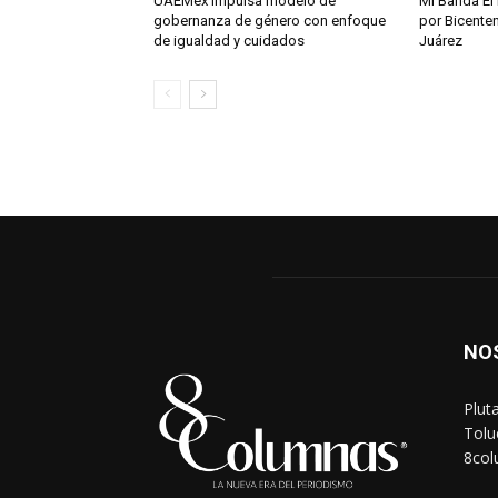
UAEMéx impulsa modelo de
Mi Banda El
gobernanza de género con enfoque
por Bicente
de igualdad y cuidados
Juárez
NO
Plut
Tolu
8co