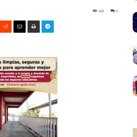
343
0