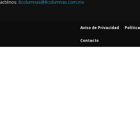
acténos:
8columnas@8columnas.com.mx
Aviso de Privacidad
Polític
Contacto