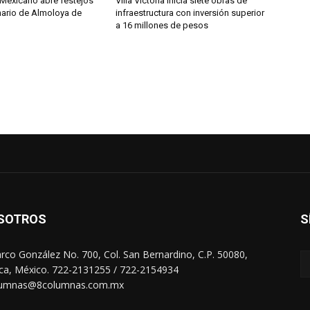
 Mexicano abre festejos
Villa Victoria inicia siete obras de
nario de Almoloya de
infraestructura con inversión superior
a 16 millones de pesos
SOTROS
S
arco González No. 700, Col. San Bernardino, C.P. 50080,
ca, México. 722-2131255 / 722-2154934
lumnas@8columnas.com.mx