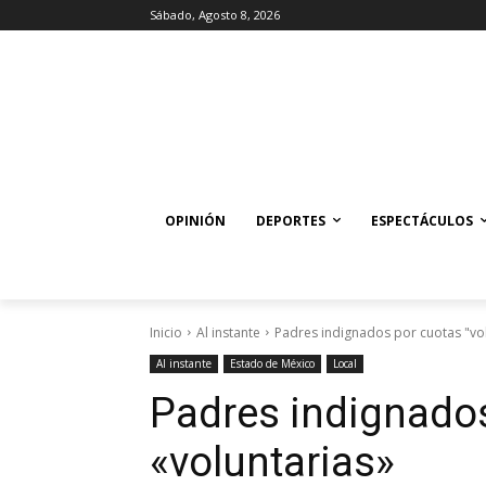
Sábado, Agosto 8, 2026
OPINIÓN
DEPORTES
ESPECTÁCULOS
Inicio
Al instante
Padres indignados por cuotas "vol
Al instante
Estado de México
Local
Padres indignado
«voluntarias»