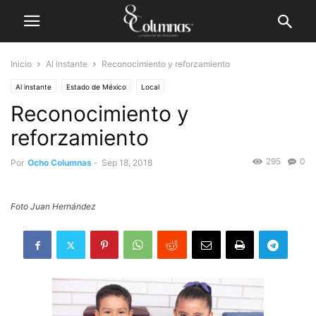
Inicio
Al instante
Reconocimiento y reforzamiento
Al instante
Estado de México
Local
Reconocimiento y
reforzamiento
295
0
Por
Ocho Columnas
-
Sep 18, 2018
Foto Juan Hernández