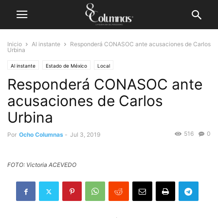
Inicio
Al instante
Responderá CONASOC ante acusaciones de Carlos
Urbina
Al instante
Estado de México
Local
Responderá CONASOC ante
acusaciones de Carlos
Urbina
516
0
Por
Ocho Columnas
-
Jul 3, 2019
FOTO: Victoria ACEVEDO