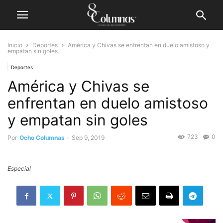
Inicio
Deportes
América y Chivas se enfrentan en duelo amistoso y
empatan sin goles
Deportes
América y Chivas se
enfrentan en duelo amistoso
y empatan sin goles
723
0
Por
Ocho Columnas
-
Sep 9, 2019
Especial