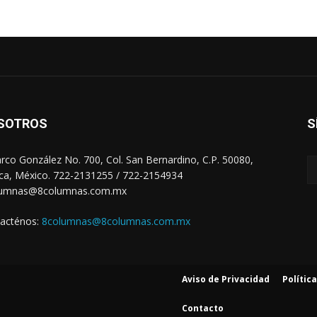
SOTROS
S
arco González No. 700, Col. San Bernardino, C.P. 50080,
ca, México. 722-2131255 / 722-2154934
lumnas@8columnas.com.mx
acténos:
8columnas@8columnas.com.mx
Aviso de Privacidad
Polític
Contacto