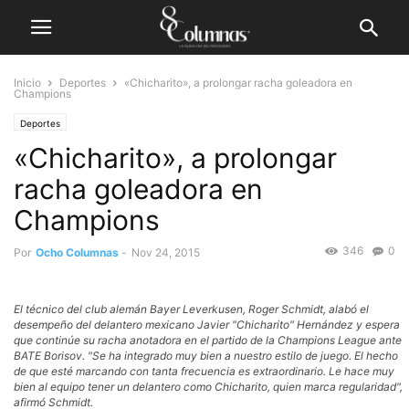
Inicio
Deportes
«Chicharito», a prolongar racha goleadora en
Champions
Deportes
«Chicharito», a prolongar
racha goleadora en
Champions
346
0
Por
Ocho Columnas
-
Nov 24, 2015
El técnico del club alemán Bayer Leverkusen, Roger Schmidt, alabó el
desempeño del delantero mexicano Javier "Chicharito" Hernández y espera
que continúe su racha anotadora en el partido de la Champions League ante
BATE Borisov. "Se ha integrado muy bien a nuestro estilo de juego. El hecho
de que esté marcando con tanta frecuencia es extraordinario. Le hace muy
bien al equipo tener un delantero como Chicharito, quien marca regularidad",
afirmó Schmidt.