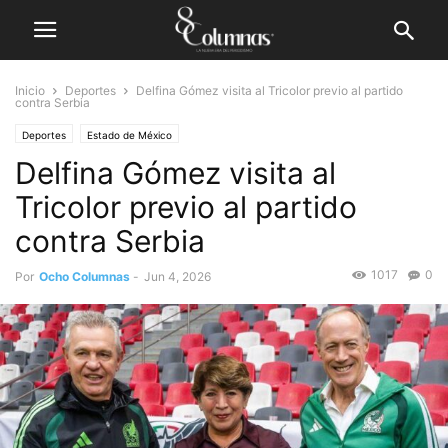
Inicio
Deportes
Delfina Gómez visita al Tricolor previo al partido
contra Serbia
Deportes
Estado de México
Delfina Gómez visita al
Tricolor previo al partido
contra Serbia
1017
0
Por
Ocho Columnas
-
Jun 4, 2026