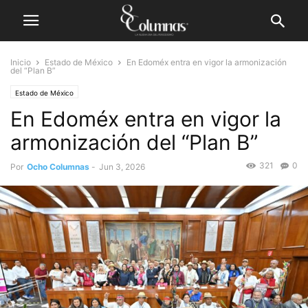
Inicio
Estado de México
En Edoméx entra en vigor la armonización
del “Plan B”
Estado de México
En Edoméx entra en vigor la
armonización del “Plan B”
321
0
Por
Ocho Columnas
-
Jun 3, 2026