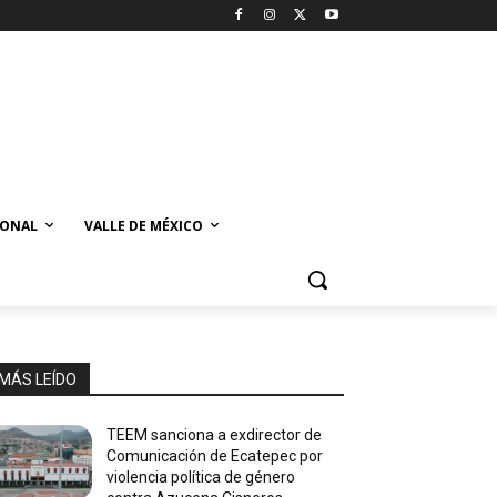
IONAL
VALLE DE MÉXICO
MÁS LEÍDO
TEEM sanciona a exdirector de
Comunicación de Ecatepec por
violencia política de género