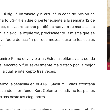
0) siguió intratable y le arruinó la cena de Acción de
inarlo 33-14 en duelo perteneciente a la semana 12 de
oco, el cuadro texano perdió de nuevo a su mariscal de
n la clavícula izquierda, precisamente la misma que se
uvo fuera de acción por dos meses, durante los cuales
os.
miro Romo devolvió a la «Estrella solitaria» a la senda
 el encanto y fue severamente maltratado por la mejor
 la cual le interceptó tres veces.
enzó la pesadilla en el AT&T Stadium, Dallas afrontaba
 cuando el profundo Kurt Coleman le adivinó los planes
yardas hasta las diagonales.
eadores intercambiaron goles de capo para poner el 10-