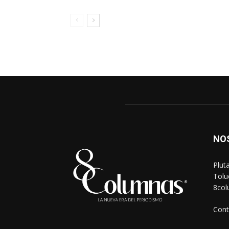
NO
Plut
Tolu
8co
Cont