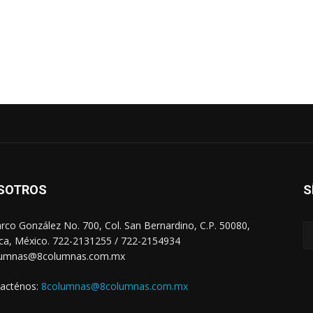
SOTROS
S
arco González No. 700, Col. San Bernardino, C.P. 50080,
ca, México. 722-2131255 / 722-2154934
lumnas@8columnas.com.mx
acténos:
8columnas@8columnas.com.mx