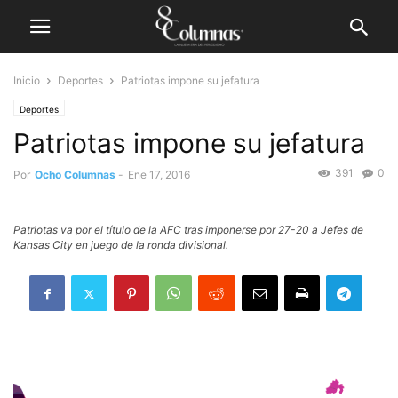
Inicio
Deportes
Patriotas impone su jefatura
Deportes
Patriotas impone su jefatura
391
0
Por
Ocho Columnas
-
Ene 17, 2016
Patriotas va por el título de la AFC tras imponerse por 27-20 a Jefes de
Kansas City en juego de la ronda divisional.