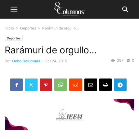
Inicio
Deportes
Rarámuri de orgullo…
Deportes
Rarámuri de orgullo…
397
0
Por
Ocho Columnas
-
Oct 24, 2015