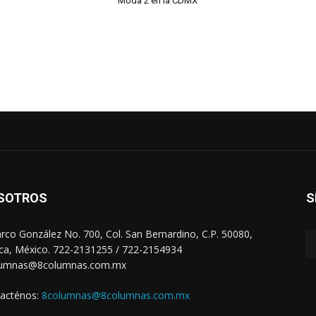
Moda 2 en la CDMX
SOTROS
S
arco González No. 700, Col. San Bernardino, C.P. 50080,
ca, México. 722-2131255 / 722-2154934
lumnas@8columnas.com.mx
acténos:
8columnas@8columnas.com.mx