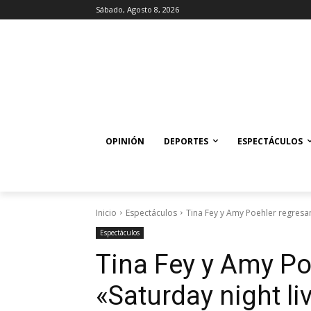
Sábado, Agosto 8, 2026
OPINIÓN
DEPORTES
ESPECTÁCULOS
Inicio
Espectáculos
Tina Fey y Amy Poehler regresan
Espectáculos
Tina Fey y Amy Po
«Saturday night li