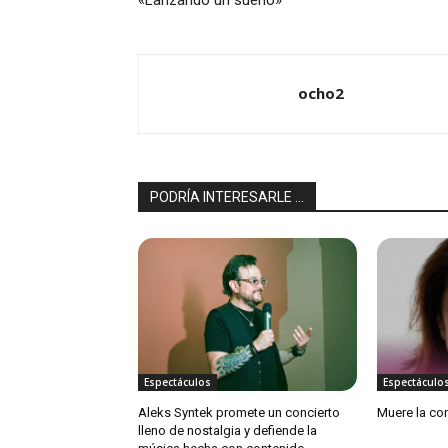
«Lanzando un sueño»
ocho2
PODRÍA INTERESARLE ...
Espectáculos
Espectáculo
Aleks Syntek promete un concierto
Muere la con
lleno de nostalgia y defiende la