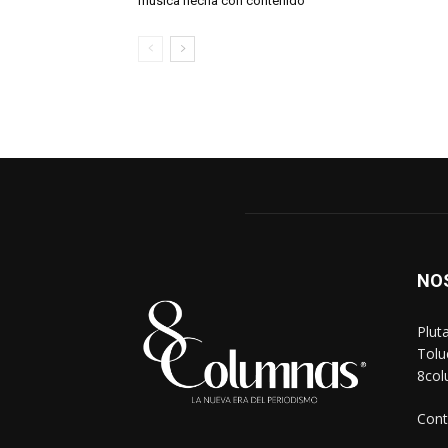
música hecha con contenido
NO
Plut
Tolu
8co
Cont