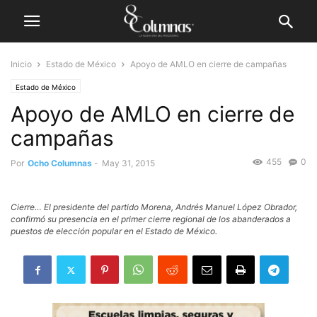
Inicio
Estado de México
Apoyo de AMLO en cierre de campañas
Estado de México
Apoyo de AMLO en cierre de
campañas
455
0
Por
Ocho Columnas
-
May 31, 2015
Cierre… El presidente del partido Morena, Andrés Manuel López Obrador,
confirmó su presencia en el primer cierre regional de los abanderados a
puestos de elección popular en el Estado de México.