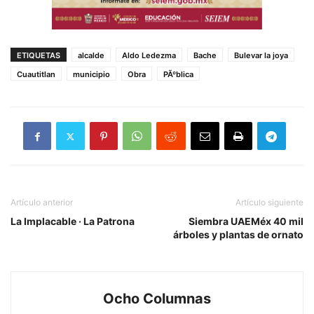
ETIQUETAS
alcalde
Aldo Ledezma
Bache
Bulevar la joya
Cuautitlan
municipio
Obra
PÃºblica
Artículo anterior
Artículo siguiente
La Implacable · La Patrona
Siembra UAEMéx 40 mil
árboles y plantas de ornato
Ocho Columnas