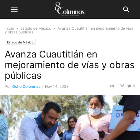
Inicio
Estado de México
Avanza Cuautitlán en mejoramiento de vías
y obras públicas
Estado de México
Avanza Cuautitlán en
mejoramiento de vías y obras
públicas
1136
0
Por
Ocho Columnas
-
Nov 14, 2023