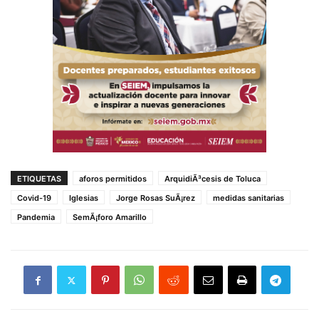
ETIQUETAS
aforos permitidos
ArquidiÃ³cesis de Toluca
Covid-19
Iglesias
Jorge Rosas SuÃ¡rez
medidas sanitarias
Pandemia
SemÃ¡foro Amarillo