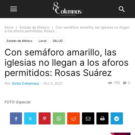
Inicio
Estado de México
Con semáforo amarillo, las iglesias no llegan
a los aforos permitidos: Rosas...
Estado de México
Local
SALUD
Con semáforo amarillo, las
iglesias no llegan a los aforos
permitidos: Rosas Suárez
795
0
Por
Ocho Columnas
-
Oct 3, 2021
FOTO: Especial