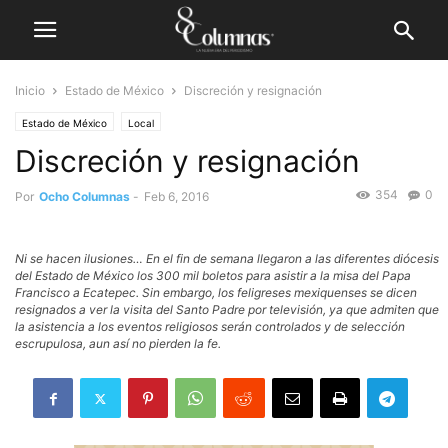
Inicio
Estado de México
Discreción y resignación
Estado de México
Local
Discreción y resignación
354
0
Por
Ocho Columnas
-
Feb 6, 2016
Ni se hacen ilusiones… En el fin de semana llegaron a las diferentes diócesis
del Estado de México los 300 mil boletos para asistir a la misa del Papa
Francisco a Ecatepec. Sin embargo, los feligreses mexiquenses se dicen
resignados a ver la visita del Santo Padre por televisión, ya que admiten que
la asistencia a los eventos religiosos serán controlados y de selección
escrupulosa, aun así no pierden la fe.