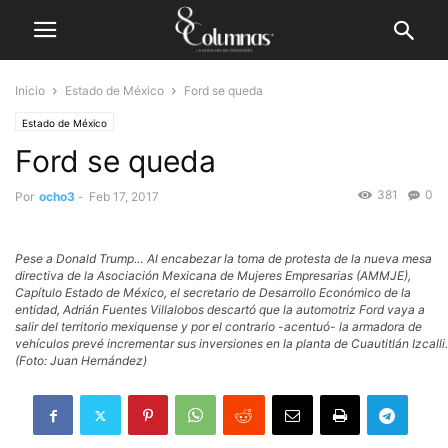
Inicio
Estado de México
Ford se queda
Estado de México
Ford se queda
381
0
Por
ocho3
-
Feb 17, 2017
Pese a Donald Trump… Al encabezar la toma de protesta de la nueva mesa
directiva de la Asociación Mexicana de Mujeres Empresarias (AMMJE),
Capítulo Estado de México, el secretario de Desarrollo Económico de la
entidad, Adrián Fuentes Villalobos descartó que la automotriz Ford vaya a
salir del territorio mexiquense y por el contrario -acentuó- la armadora de
vehículos prevé incrementar sus inversiones en la planta de Cuautitlán Izcalli.
(Foto: Juan Hernández)