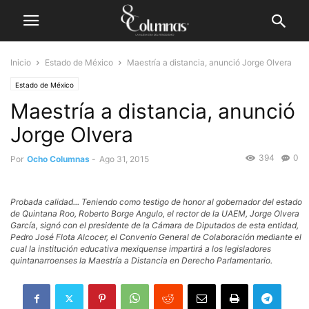
Inicio
Estado de México
Maestría a distancia, anunció Jorge Olvera
Estado de México
Maestría a distancia, anunció
Jorge Olvera
394
0
Por
Ocho Columnas
-
Ago 31, 2015
Probada calidad... Teniendo como testigo de honor al gobernador del estado
de Quintana Roo, Roberto Borge Angulo, el rector de la UAEM, Jorge Olvera
García, signó con el presidente de la Cámara de Diputados de esta entidad,
Pedro José Flota Alcocer, el Convenio General de Colaboración mediante el
cual la institución educativa mexiquense impartirá a los legisladores
quintanarroenses la Maestría a Distancia en Derecho Parlamentario.