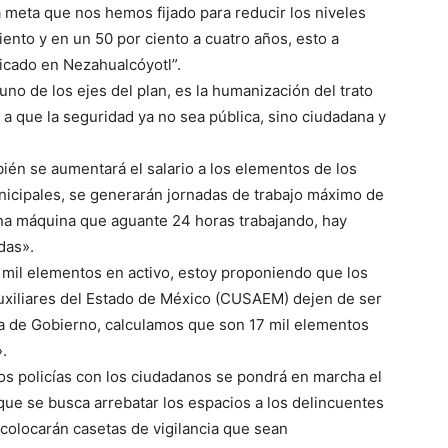
a meta que nos hemos fijado para reducir los niveles
iento y en un 50 por ciento a cuatro años, esto a
icado en Nezahualcóyotl”.
no de los ejes del plan, es la humanización del trato
 a que la seguridad ya no sea pública, sino ciudadana y
én se aumentará el salario a los elementos de los
nicipales, se generarán jornadas de trabajo máximo de
una máquina que aguante 24 horas trabajando, hay
das».
mil elementos en activo, estoy proponiendo que los
uxiliares del Estado de México (CUSAEM) dejen de ser
ría de Gobierno, calculamos que son 17 mil elementos
.
los policías con los ciudadanos se pondrá en marcha el
que se busca arrebatar los espacios a los delincuentes
 colocarán casetas de vigilancia que sean