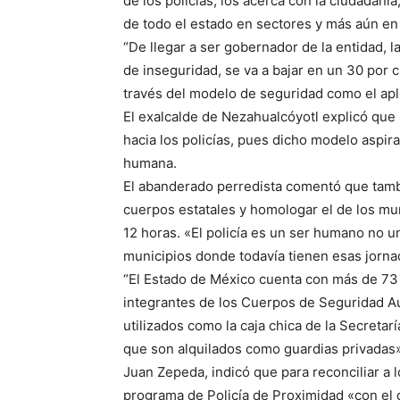
de los policías, los acerca con la ciudadanía
de todo el estado en sectores y más aún en
“De llegar a ser gobernador de la entidad, l
de inseguridad, se va a bajar en un 30 por c
través del modelo de seguridad como el apl
El exalcalde de Nezahualcóyotl explicó que u
hacia los policías, pues dicho modelo aspira
humana.
El abanderado perredista comentó que tambi
cuerpos estatales y homologar el de los mu
12 horas. «El policía es un ser humano no 
municipios donde todavía tienen esas jorna
“El Estado de México cuenta con más de 73 
integrantes de los Cuerpos de Seguridad A
utilizados como la caja chica de la Secreta
que son alquilados como guardias privadas»
Juan Zepeda, indicó que para reconciliar a 
programa de Policía de Proximidad «con el 