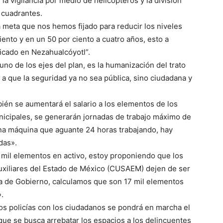
, la vigilancia por medio de helicópteros y la división
 cuadrantes.
a meta que nos hemos fijado para reducir los niveles
iento y en un 50 por ciento a cuatro años, esto a
icado en Nezahualcóyotl”.
no de los ejes del plan, es la humanización del trato
 a que la seguridad ya no sea pública, sino ciudadana y
én se aumentará el salario a los elementos de los
nicipales, se generarán jornadas de trabajo máximo de
una máquina que aguante 24 horas trabajando, hay
das».
mil elementos en activo, estoy proponiendo que los
uxiliares del Estado de México (CUSAEM) dejen de ser
ría de Gobierno, calculamos que son 17 mil elementos
.
los policías con los ciudadanos se pondrá en marcha el
que se busca arrebatar los espacios a los delincuentes