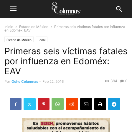
Inicio
Estado de México
Primeras seis víctimas fatales por influenza
en Edoméx: EAV
Estado de México
Local
Primeras seis víctimas fatales
por influenza en Edoméx:
EAV
394
0
Por
Ocho Columnas
-
Feb 22, 2016