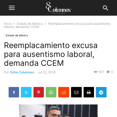
Inicio
Estado de México
Reemplacamiento excusa para ausentismo
laboral, demanda CCEM
Estado de México
Reemplacamiento excusa
para ausentismo laboral,
demanda CCEM
621
0
Por
Ocho Columnas
-
Jul 22, 2019