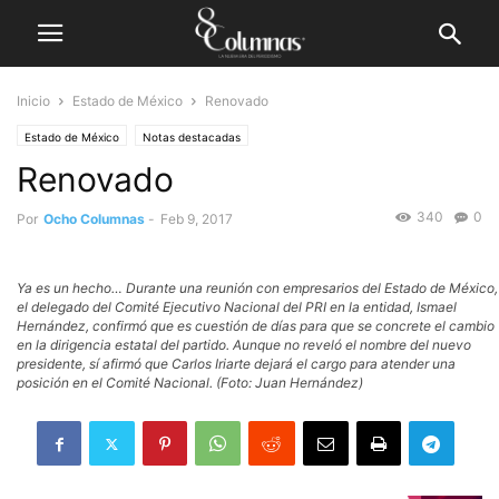
Inicio
Estado de México
Renovado
Estado de México
Notas destacadas
Renovado
340
0
Por
Ocho Columnas
-
Feb 9, 2017
Ya es un hecho… Durante una reunión con empresarios del Estado de México,
el delegado del Comité Ejecutivo Nacional del PRI en la entidad, Ismael
Hernández, confirmó que es cuestión de días para que se concrete el cambio
en la dirigencia estatal del partido. Aunque no reveló el nombre del nuevo
presidente, sí afirmó que Carlos Iriarte dejará el cargo para atender una
posición en el Comité Nacional. (Foto: Juan Hernández)