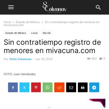
Inicio
Estado de México
Sin contratiempo registro de menores en
mivacuna.com
Estado de México
Local
SALUD
Sin contratiempo registro de
menores en mivacuna.com
652
0
Por
Ocho Columnas
-
Jun 16, 2022
FOTO: Juan Hernández